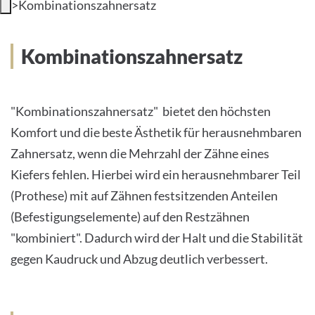
>
Kombinationszahnersatz
INTERNATIONALE PATIENTEN
Kombinationszahnersatz
PRESSE
LEICHTE SPRACHE
"Kombinationszahnersatz" bietet den höchsten
Komfort und die beste Ästhetik für herausnehmbaren
HOME
Zahnersatz, wenn die Mehrzahl der Zähne eines
DAS KLINIKUM
Kiefers fehlen. Hierbei wird ein herausnehmbarer Teil
(Prothese) mit auf Zähnen festsitzenden Anteilen
PATIENTEN &AMP; BESUCHER
(Befestigungselemente) auf den Restzähnen
"kombiniert". Dadurch wird der Halt und die Stabilität
MEDIZINISCHE FAKULTÄT
gegen Kaudruck und Abzug deutlich verbessert.
KARRIERE
KONTAKT