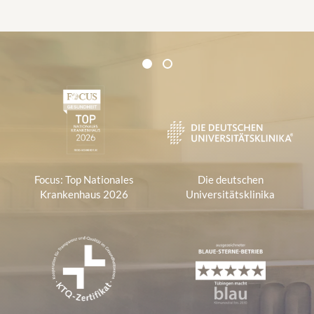
Zertifikate und Verbände
1
2
1
Focus: Top Nationales
Die deutschen
Krankenhaus 2026
Universitätsklinika