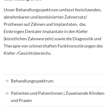
Unser Behandlungsspektrum umfasst festsitzenden,
INTERNATIONALE PATIENTEN
abnehmbaren und kombinierten Zahnersatz/
PRESSE
Prothesen auf Zähnen und Implantaten, das
Einbringen Dentaler Implantate in den Kiefer
LEICHTE SPRACHE
(künstlichen Zahnwurzeln) sowie die Diagnostik und
Therapie von schmerzhaften Funktionsstörungen des
Kiefer-/Gesichtsbereichs.
Deutsch
Impressum
Behandlungsspektrum
Datenschutz
Patienten und Patientinnen | Zuweisende Kliniken
und Praxen