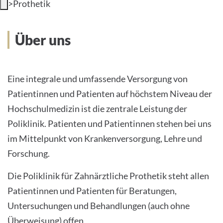
>
Prothetik
INTERNATIONALE PATIENTEN
Über uns
PRESSE
LEICHTE SPRACHE
Eine integrale und umfassende Versorgung von
Patientinnen und Patienten auf höchstem Niveau der
HOME
Hochschulmedizin ist die zentrale Leistung der
DAS KLINIKUM
Poliklinik. Patienten und Patientinnen stehen bei uns
im Mittelpunkt von Krankenversorgung, Lehre und
PATIENTEN &AMP; BESUCHER
Forschung.
MEDIZINISCHE FAKULTÄT
Die Poliklinik für Zahnärztliche Prothetik steht allen
Patientinnen und Patienten für Beratungen,
KARRIERE
Untersuchungen und Behandlungen (auch ohne
Überweisung) offen.
KONTAKT