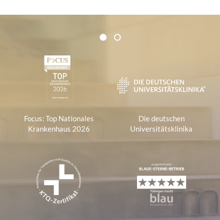
Zertifikate und Verbände
1
2
1
Focus: Top Nationales
Die deutschen
Krankenhaus 2026
Universitätsklinika