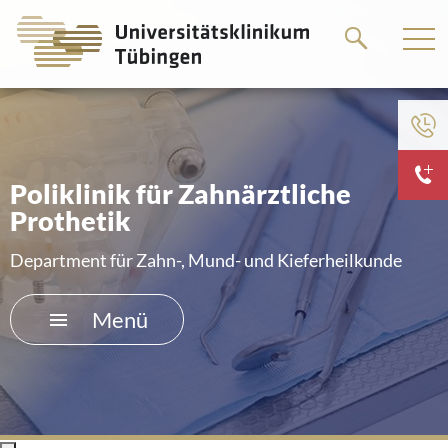
Springe
Springe
zum
zum
Hauptteil
Hauptteil
Zum Menü der Einrichtung
HOME
Poliklinik für Zahnärztliche
Prothetik
DAS KLINIKUM
Department für Zahn-, Mund- und Kieferheilkunde
PATIENTEN &AMP; BESUCHER
Menü
MEDIZINISCHE FAKULTÄT
KARRIERE
KONTAKT