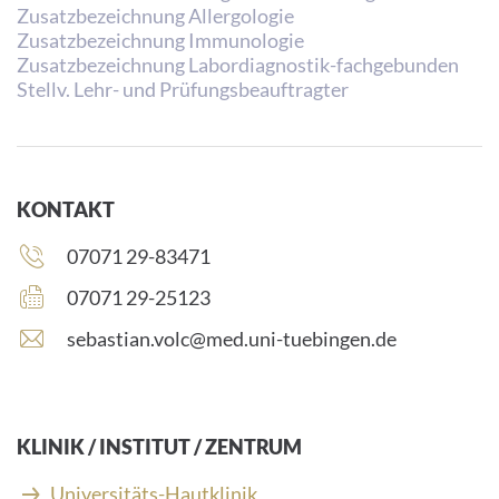
Zusatzbezeichnung Allergologie
Zusatzbezeichnung Immunologie
Zusatzbezeichnung Labordiagnostik-fachgebunden
Stellv. Lehr- und Prüfungsbeauftragter
KONTAKT
Telefonnummer:
07071 29-83471
Faxnummer:
07071 29-25123
E
sebastian.volc@med.uni-tuebingen.de
-
M
a
i
KLINIK / INSTITUT / ZENTRUM
l
-
Universitäts-Hautklinik