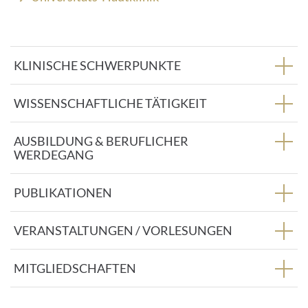
A
d
r
e
KLINISCHE SCHWERPUNKTE
s
s
e
WISSENSCHAFTLICHE TÄTIGKEIT
:
AUSBILDUNG & BERUFLICHER
WERDEGANG
PUBLIKATIONEN
VERANSTALTUNGEN / VORLESUNGEN
MITGLIEDSCHAFTEN