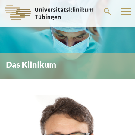
Springe
zum
Hauptteil
Das Klinikum