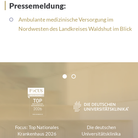
Pressemeldung:
Ambulante medizinische Versorgung im
Nordwesten des Landkreises Waldshut im Blick
Zertifikate und Verbände
1
2
1
Focus: Top Nationales
Die deutschen
Krankenhaus 2026
Universitätsklinika