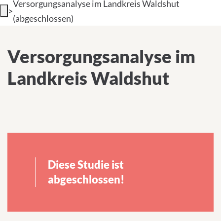
Versorgungsanalyse im Landkreis Waldshut
>
INTERNATIONALE PATIENTEN
(abgeschlossen)
PRESSE
Versorgungsanalyse im Landkreis
Versorgungsanalyse im
Waldshut (abgeschlossen)
LEICHTE SPRACHE
Landkreis Waldshut
Deutsch
Impressum
Diese Studie ist
Datenschutz
abgeschlossen!