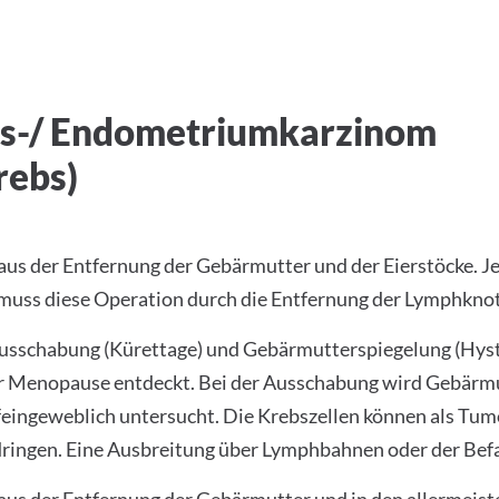
us-/ Endometriumkarzinom
rebs)
l aus der Entfernung der Gebärmutter und der Eierstöcke. 
muss diese Operation durch die Entfernung der Lymphkno
usschabung (Kürettage) und Gebärmutterspiegelung (Hyste
r Menopause entdeckt. Bei der Ausschabung wird Gebärmu
eingeweblich untersucht. Die Krebszellen können als Tum
ngen. Eine Ausbreitung über Lymphbahnen oder der Befal