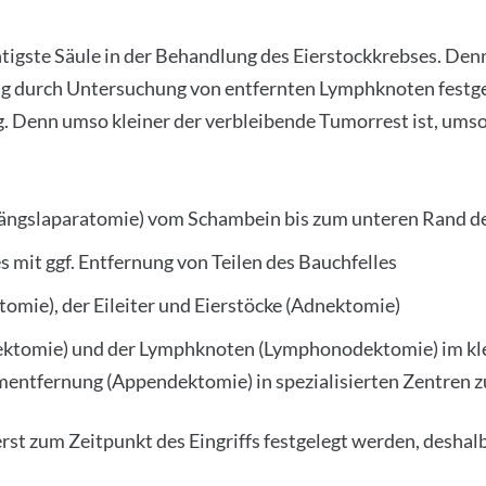
chtigste Säule in der Behandlung des Eierstockkrebses. Den
 durch Untersuchung von entfernten Lymphknoten festgel
Denn umso kleiner der verbleibende Tumorrest ist, umso 
Längslaparatomie) vom Schambein bis zum unteren Rand d
mit ggf. Entfernung von Teilen des Bauchfelles
omie), der Eileiter und Eierstöcke (Adnektomie)
ktomie) und der Lymphknoten (Lymphonodektomie) im kle
mentfernung (Appendektomie) in spezialisierten Zentren 
st zum Zeitpunkt des Eingriffs festgelegt werden, deshal