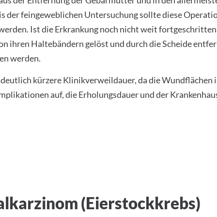
 aus der Entfernung der Gebärmutter und in den allermeiste
 der feingeweblichen Untersuchung sollte diese Operatio
rden. Ist die Erkrankung noch nicht weit fortgeschritten
von ihren Haltebändern gelöst und durch die Scheide ent
en werden.
 deutlich kürzere Klinikverweildauer, da die Wundflächen i
plikationen auf, die Erholungsdauer und der Krankenhaus
alkarzinom (Eierstockkrebs)