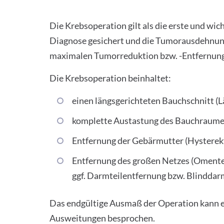
Die Krebsoperation gilt als die erste und wi
Diagnose gesichert und die Tumorausdehnung
maximalen Tumorreduktion bzw. -Entfernung. 
Die Krebsoperation beinhaltet:
einen längsgerichteten Bauchschnitt (
komplette Austastung des Bauchraumes 
Entfernung der Gebärmutter (Hysterekt
Entfernung des großen Netzes (Omente
ggf. Darmteilentfernung bzw. Blinddar
Das endgültige Ausmaß der Operation kann er
Ausweitungen besprochen.