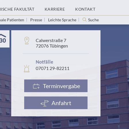
NISCHE FAKULTÄT
KARRIERE
KONTAKT
nale Patienten
Presse
Leichte Sprache
Suche
30
Adresse:
Calwerstraße 7
72076 Tübingen
Notfälle
In
07071 29-82211
Notfällen:
Terminvergabe
Anfahrt