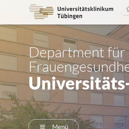
Spri
zum
Haup
Department für
Frauengesundhe
Universitäts
Menü