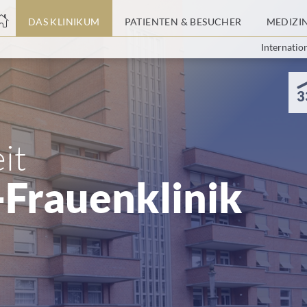
nge
DAS KLINIKUM
PATIENTEN & BESUCHER
MEDIZI
Internatio
tteil
3
it
-Frauenklinik