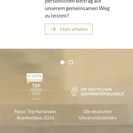
persönlichen Beitrag auf
unserem gemeinsamen Weg
zu leisten?
Mehr erfahen
Zertifikate und Verbände
1
2
1
Focus: Top Nationales
Die deutschen
Krankenhaus 2026
Universitätsklinika