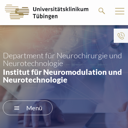
Springe
Springe
zum
zum
Hauptteil
Hauptteil
Department für Neurochirurgie und
Neurotechnologie
Institut für Neuromodulation und
Neurotechnologie
Menü