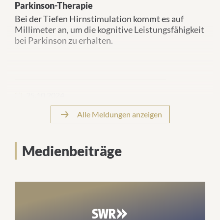
Parkinson-Therapie
Bei der Tiefen Hirnstimulation kommt es auf
Millimeter an, um die kognitive Leistungsfähigkeit
bei Parkinson zu erhalten.
25.10.2024
Mit KI den Therapieerfolg bei Parkinson exakter
Alle Meldungen anzeigen
vorhersagen
Eine neue Studie zeigt, wann die Tiefe
Hirnstimulation die Lebensqualität von
Medienbeiträge
Patientinnen und Patienten verbessern kann.