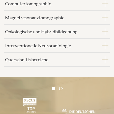
Computertomographie
Magnetresonanztomographie
Onkologische und Hybridbildgebung
Interventionelle Neuroradiologie
Querschnittsbereiche
Zertifikate und Verbände
1
2
1