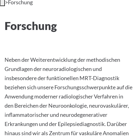
>
Forschung
INTERNATIONALE PATIENTEN
Forschung
Forschung
PRESSE
LEICHTE SPRACHE
HOME
Neben der Weiterentwicklung der methodischen
Grundlagen der neuroradiologischen und
DAS KLINIKUM
insbesondere der funktionellen MRT-Diagnostik
beziehen sich unsere Forschungsschwerpunkte auf die
PATIENTEN &AMP; BESUCHER
Anwendung moderner radiologischer Verfahren in
MEDIZINISCHE FAKULTÄT
den Bereichen der Neuroonkologie, neurovaskulärer,
inflammatorischer und neurodegenerativer
KARRIERE
Erkrankungen und der Epilepsiediagnostik. Darüber
hinaus sind wir als Zentrum für vaskuläre Anomalien
KONTAKT