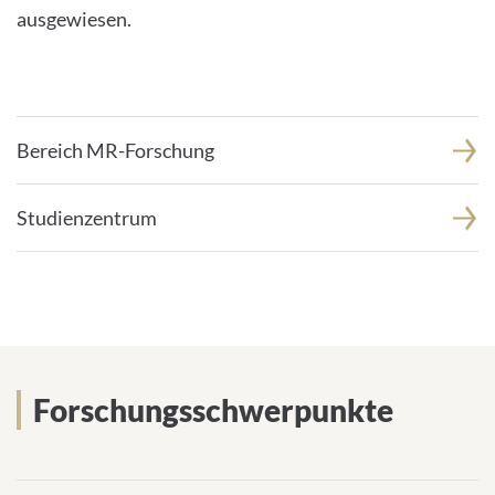
ausgewiesen.
INTERNATIONALE PATIENTEN
PRESSE
Bereich MR-Forschung
LEICHTE SPRACHE
Studienzentrum
Deutsch
Impressum
Forschungsschwerpunkte
Datenschutz