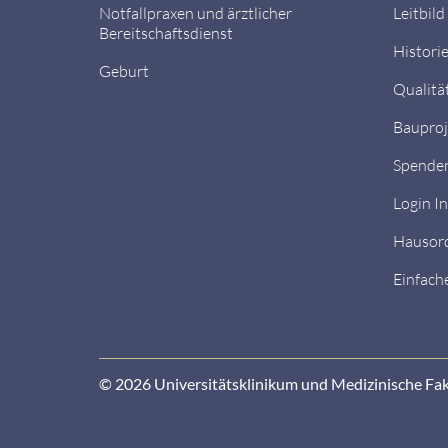
Notfallpraxen und ärztlicher
Leitbild
Bereitschaftsdienst
Histori
Geburt
Qualitä
Bauproj
Spende
Login I
Hausor
Einfach
© 2026 Universitätsklinikum und Medizinische Fa