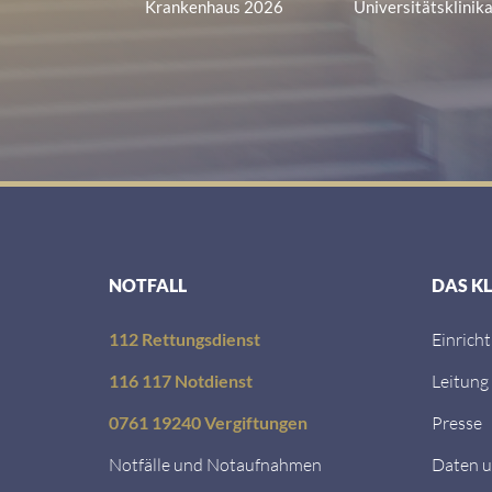
Krankenhaus 2026
Universitätsklinik
NOTFALL
DAS K
112 Rettungsdienst
Einrich
116 117 Notdienst
Leitung
0761 19240 Vergiftungen
Presse
Notfälle und Notaufnahmen
Daten u