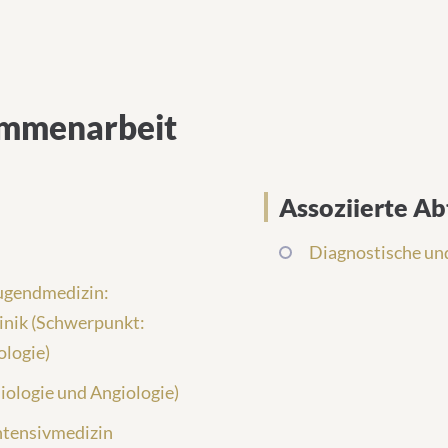
sammenarbeit
Assoziierte Ab
Diagnostische und
 Jugendmedizin:
linik (Schwerpunkt:
ologie)
diologie und Angiologie)
Intensivmedizin