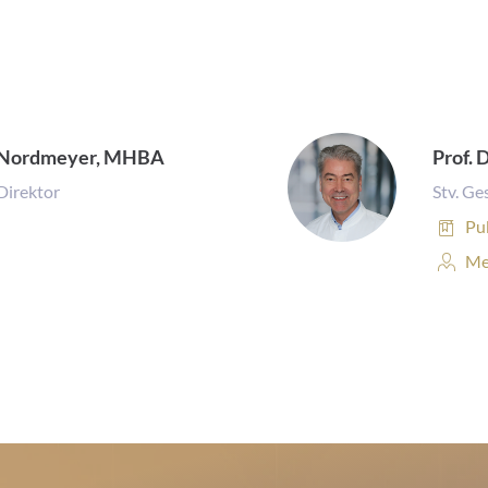
es Nordmeyer, MHBA
Prof. 
Direktor
Stv. Ge
Pub
Pu
Per
Me