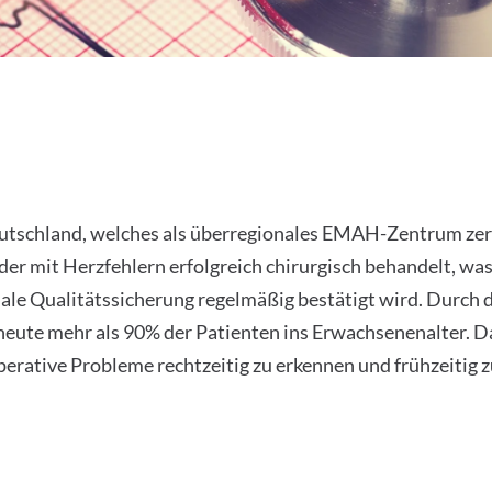
 Herzfehler im Kindes- und E
utschland, welches als überregionales EMAH-Zentrum zerti
r mit Herzfehlern erfolgreich chirurgisch behandelt, wa
ale Qualitätssicherung regelmäßig bestätigt wird. Durch 
eute mehr als 90% der Patienten ins Erwachsenenalter. Da 
ative Probleme rechtzeitig zu erkennen und frühzeitig zu