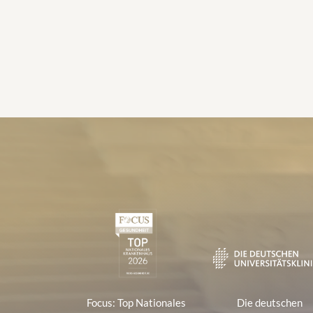
Zertifikate und Verbänd
1
Focus: Top Nationales
Die deutschen