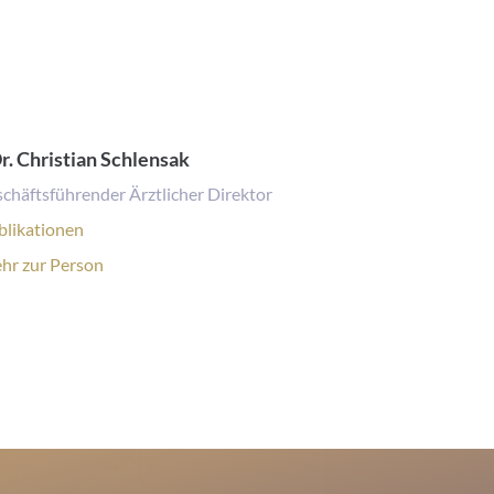
Dr. Christian Schlensak
schäftsführender Ärztlicher Direktor
likationen:
blikationen
sonenprofil:
hr zur Person