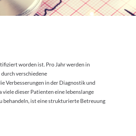
rwachsenenalter
fiziert worden ist. Pro Jahr werden in
s durch verschiedene
die Verbesserungen in der Diagnostik und
viele dieser Patienten eine lebenslange
 behandeln, ist eine strukturierte Betreuung