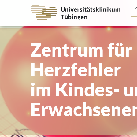
Spri
Spri
zum
zum
Haup
Haup
Zentrum für
Herzfehler
im Kindes- 
Erwachsenen