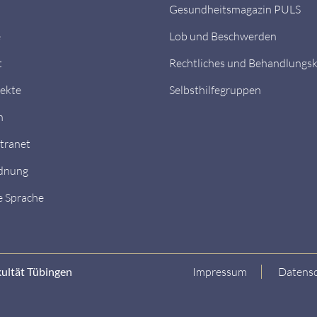
Gesundheitsmagazin PULS
e
Lob und Beschwerden
t
Rechtliches und Behandlungs
ekte
Selbsthilfegruppen
n
ntranet
dnung
e Sprache
kultät Tübingen
Impressum
Datensc