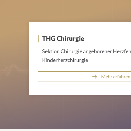
THG Chirurgie
Sektion Chirurgie angeborener Herzfehl
Kinderherzchirurgie
Mehr erfahren