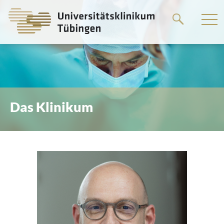
Springe
zum
Hauptteil
Das Klinikum