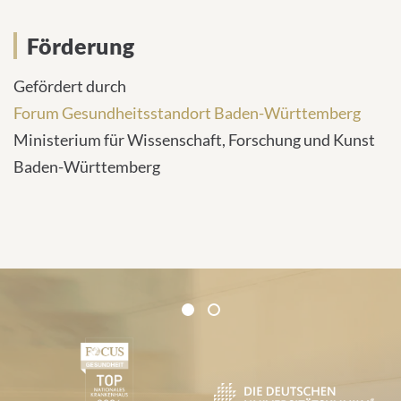
their
CMP
Förderung
to
add
Gefördert durch
this
Forum Gesundheitsstandort Baden-Württemberg
content
Ministerium für Wissenschaft, Forschung und Kunst
to
Baden-Württemberg
the
list
of
technologies
used.
Zertifikate und Verbände
Powered
1
2
by
1
Usercentrics
Consent
Management