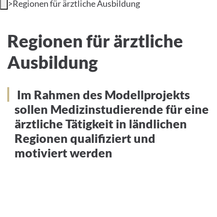
>
Regionen für ärztliche Ausbildung
INTERNATIONALE PATIENTEN
Modellregion für ärztliche
Regionen für ärztliche
PRESSE
Ausbildung
Ausbildung
LEICHTE SPRACHE
Im Rahmen des Modellprojekts
sollen Medizinstudierende für eine
ärztliche Tätigkeit in ländlichen
Deutsch
Regionen qualifiziert und
Impressum
motiviert werden
Datenschutz
Über die Studie