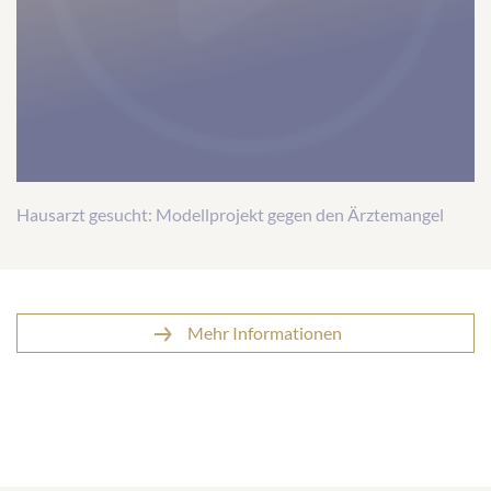
that
are
not
disclosed
to
the
visitor.
Hausarzt gesucht: Modellprojekt gegen den Ärztemangel
The
website
owner
needs
Mehr Informationen
to
setup
the
site
with