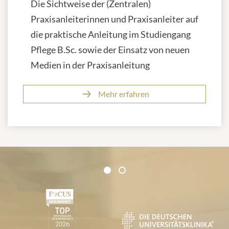
Die Sichtweise der (Zentralen)
Praxisanleiterinnen und Praxisanleiter auf
die praktische Anleitung im Studiengang
Pflege B.Sc. sowie der Einsatz von neuen
Medien in der Praxisanleitung
Mehr erfahren
Zertifikate und Verbände
1
2
1