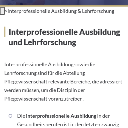
INTERNATIONALE PATIENTEN
>
Interprofessionelle Ausbildung & Lehrforschung
PRESSE
Interprofessionelle Ausbildung
LEICHTE SPRACHE
und Lehrforschung
Interprofessionelle Ausbildung sowie die
Lehrforschung sind für die Abteilung
Deutsch
Pflegewissenschaft relevante Bereiche, die adressiert
Impressum
werden müssen, um die Disziplin der
Pflegewissenschaft voranzutreiben.
Datenschutz
Die
interprofessionelle Ausbildung
in den
Gesundheitsberufen ist in den letzten zwanzig