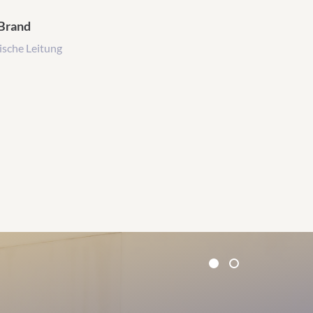
 Brand
ische Leitung
1
2