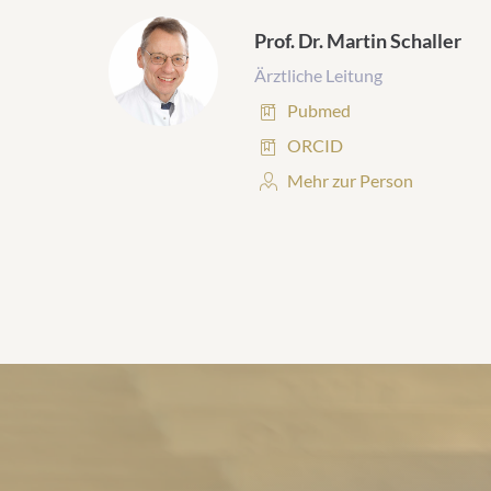
Prof. Dr. Martin Schaller
Ärztliche Leitung
Publikationen:
Pubmed
Publikationen:
ORCID
Personenprofil:
Mehr zur Person