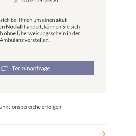
07071 29-25430
sich bei Ihnen um einen
akut
en Notfall
handelt, können Sie sich
ch ohne Überweisungsschein in der
Ambulanz vorstellen.
Terminanfrage
unktionsbereiche erfolgen.