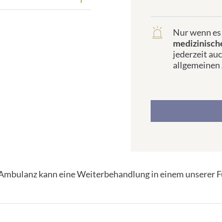
Nur wenn es 
frontend.sr-
medizinisch
only_#
jederzeit au
{element.icon}:
allgemeinen 
 Ambulanz kann eine Weiterbehandlung in einem unserer F