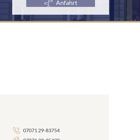
Anfahrt
07071 29-83754