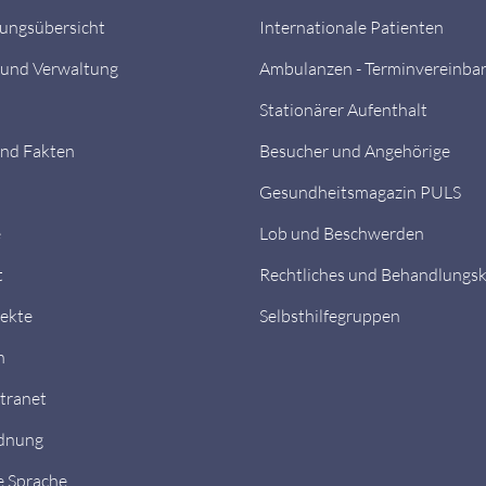
tungsübersicht
Internationale Patienten
 und Verwaltung
Ambulanzen - Terminvereinba
Stationärer Aufenthalt
nd Fakten
Besucher und Angehörige
Gesundheitsmagazin PULS
e
Lob und Beschwerden
t
Rechtliches und Behandlungs
ekte
Selbsthilfegruppen
n
ntranet
dnung
e Sprache