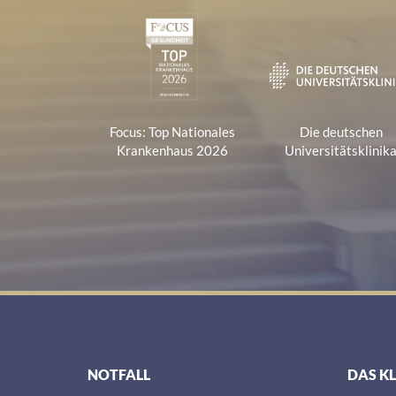
Zertifikate und Verbänd
1
Focus: Top Nationales
Die deutschen
Krankenhaus 2026
Universitätsklinik
NOTFALL
DAS K