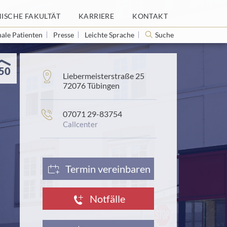
NISCHE FAKULTÄT
NISCHE FAKULTÄT
KARRIERE
KARRIERE
KONTAKT
KONTAKT
nale Patienten
nale Patienten
Presse
Presse
Leichte Sprache
Leichte Sprache
Suche
Suche
50
Adresse:
Liebermeisterstraße 25
72076 Tübingen
Telefonnummer:
07071 29-83754
Callcenter
frontend.sr-
only_:
Termin vereinbaren
Notfälle