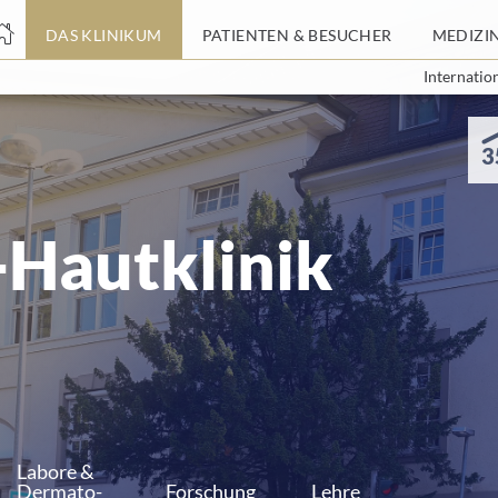
nge
nge
DAS KLINIKUM
DAS KLINIKUM
PATIENTEN & BESUCHER
PATIENTEN & BESUCHER
MEDIZI
MEDIZI
Internatio
Internatio
tteil
tteil
3
-Hautklinik
Labore &
Dermato-
Forschung
Lehre