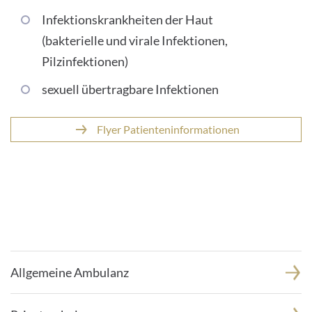
Infektionskrankheiten der Haut
INTERNATIONALE PATIENTEN
(bakterielle und virale Infektionen,
Pilzinfektionen)
PRESSE
sexuell übertragbare Infektionen
LEICHTE SPRACHE
Flyer Patienteninformationen
Deutsch
Impressum
Datenschutz
Allgemeine Ambulanz