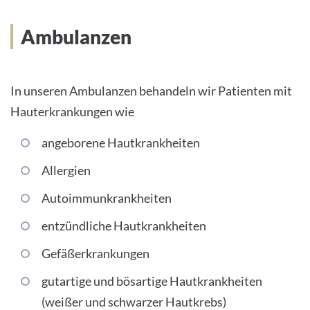
INTERNATIONALE PATIENTEN
Ambulanzen
PRESSE
In unseren Ambulanzen behandeln wir Patienten mit
LEICHTE SPRACHE
Hauterkrankungen wie
HOME
angeborene Hautkrankheiten
DAS KLINIKUM
Allergien
Autoimmunkrankheiten
PATIENTEN &AMP; BESUCHER
entzündliche Hautkrankheiten
MEDIZINISCHE FAKULTÄT
Gefäßerkrankungen
KARRIERE
gutartige und bösartige Hautkrankheiten
(weißer und schwarzer Hautkrebs)
KONTAKT