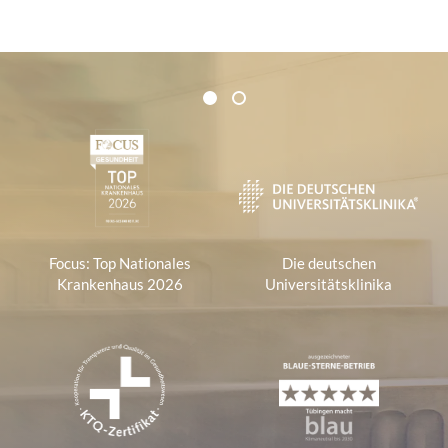
Zertifikate und Verbände
1
2
1
Focus: Top Nationales
Die deutschen
Krankenhaus 2026
Universitätsklinika