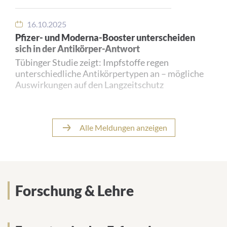
16.10.2025
Pfizer- und Moderna-Booster unterscheiden
sich in der Antikörper-Antwort
Tübinger Studie zeigt: Impfstoffe regen
unterschiedliche Antikörpertypen an – mögliche
Auswirkungen auf den Langzeitschutz
Alle Meldungen anzeigen
04.10.2024
Studienstart für neue Malaria-Therapie
Die Kombination zweier Medikamente könnte
eine entscheidende Rolle im Kampf gegen einen
Forschung & Lehre
der gefährlichsten Malaria-Erreger spielen.