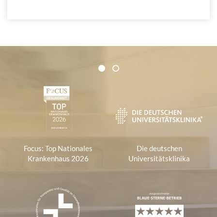
Zertifikate und Verbände
1
2
1
Focus: Top Nationales
Die deutschen
Krankenhaus 2026
Universitätsklinika