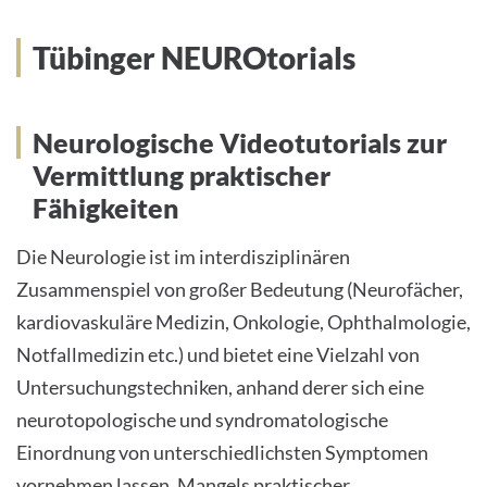
INTERNATIONALE PATIENTEN
Tübinger NEUROtorials
PRESSE
Neurologische Videotutorials zur
LEICHTE SPRACHE
Vermittlung praktischer
Fähigkeiten
Die Neurologie ist im interdisziplinären
Deutsch
Zusammenspiel von großer Bedeutung (Neurofächer,
kardiovaskuläre Medizin, Onkologie, Ophthalmologie,
Impressum
Notfallmedizin etc.) und bietet eine Vielzahl von
Untersuchungstechniken, anhand derer sich eine
Datenschutz
neurotopologische und syndromatologische
Einordnung von unterschiedlichsten Symptomen
vornehmen lassen. Mangels praktischer