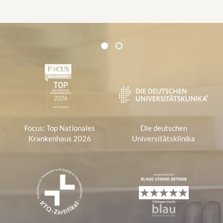
Zertifikate und Verbände
1
2
1
Focus: Top Nationales
Die deutschen
Krankenhaus 2026
Universitätsklinika