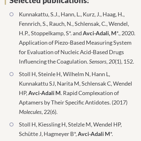
Kunnakattu, S.J., Hann, L., Kurz, J., Haag, H.,
Fennrich, S., Rauch, N., Schlensak, C., Wendel,
H.P., Stoppelkamp, S*. and
Avci-Adali, M
*., 2020.
Application of Piezo-Based Measuring System
for Evaluation of Nucleic Acid-Based Drugs
Influencing the Coagulation.
Sensors
,
20
(1), 152.
Stoll H, Steinle H, Wilhelm N, Hann L,
Kunnakattu SJ, Narita M, Schlensak C, Wendel
HP,
Avci-Adali M
. Rapid Complexation of
Aptamers by Their Specific Antidotes. (2017)
Molecules
, 22(6).
Stoll H, Kiessling H, Stelzle M, Wendel HP,
Schütte J, Hagmeyer B*,
Avci-Adali M
*.