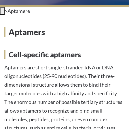
INTERNATIONALE PATIENTEN
>
Aptamere
PRESSE
Aptamers
LEICHTE SPRACHE
Cell-specific aptamers
HOME
Aptamers are short single-stranded RNA or DNA
DAS KLINIKUM
oligonucleotides (25-90 nucleotides). Their three-
PATIENTEN &AMP; BESUCHER
dimensional structure allows them to bind their
target molecules with a high affinity and specificity.
MEDIZINISCHE FAKULTÄT
The enormous number of possible tertiary structures
allows aptamers to recognize and bind small
KARRIERE
molecules, peptides, proteins, or even complex
structures, such as entire cells, bacteria, or viruses.
KONTAKT