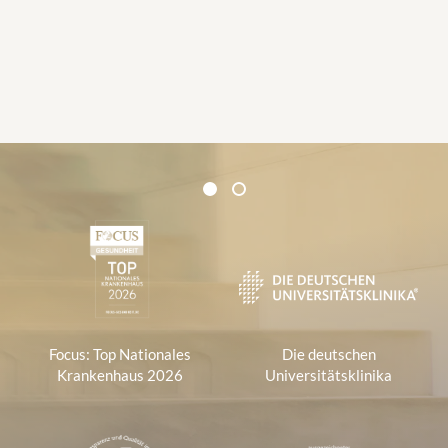
Zertifikate und Verbände
1
2
1
Focus: Top Nationales
Die deutschen
Krankenhaus 2026
Universitätsklinika