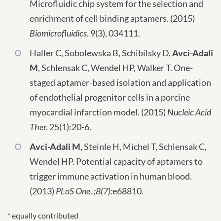
Microfluidic chip system for the selection and
enrichment of cell binding aptamers. (2015)
Biomicrofluidics
. 9(3), 034111.
Haller C, Sobolewska B, Schibilsky D,
Avci-Adali
M
, Schlensak C, Wendel HP, Walker T. One-
staged aptamer-based isolation and application
of endothelial progenitor cells in a porcine
myocardial infarction model. (2015)
Nucleic Acid
Ther.
25(1):20-6.
Avci-Adali M,
Steinle H, Michel T, Schlensak C,
Wendel HP. Potential capacity of aptamers to
trigger immune activation in human blood.
(2013)
PLoS One
.
;8(7):
e68810.
* equally contributed