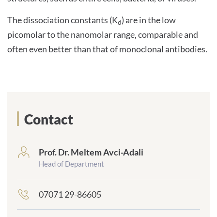
The dissociation constants (K
) are in the low
INTERNATIONALE PATIENTEN
d
picomolar to the nanomolar range, comparable and
PRESSE
often even better than that of monoclonal antibodies.
LEICHTE SPRACHE
Contact
Deutsch
Prof. Dr. Meltem Avci-Adali
frontend.sr-
Impressum
only_#
Head of Department
{element.icon}:
Datenschutz
07071 29-86605
frontend.sr-
only_#
{element.icon}: