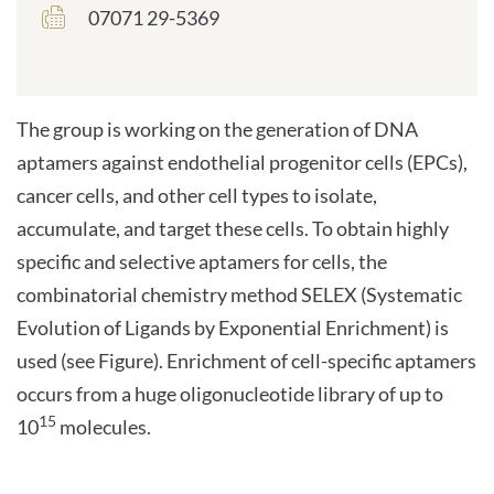
07071 29-5369
frontend.sr-
only_#
{element.icon}:
The group is working on the generation of DNA
aptamers against endothelial progenitor cells (EPCs),
cancer cells, and other cell types to isolate,
accumulate, and target these cells. To obtain highly
specific and selective aptamers for cells, the
combinatorial chemistry method SELEX (Systematic
Evolution of Ligands by Exponential Enrichment) is
used (see Figure). Enrichment of cell-specific aptamers
occurs from a huge oligonucleotide library of up to
15
10
molecules.