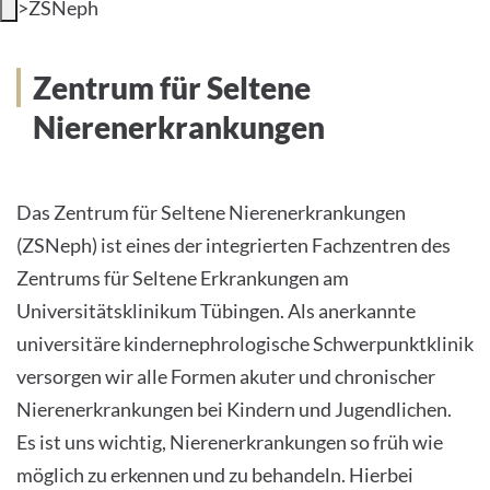
>
ZSNeph
INTERNATIONALE PATIENTEN
Zentrum für Seltene
PRESSE
Nierenerkrankungen
LEICHTE SPRACHE
Das Zentrum für Seltene Nierenerkrankungen
(ZSNeph) ist eines der integrierten Fachzentren des
Zentrums für Seltene Erkrankungen am
Deutsch
Universitätsklinikum Tübingen. Als anerkannte
Impressum
universitäre kindernephrologische Schwerpunktklinik
versorgen wir alle Formen akuter und chronischer
Datenschutz
Nierenerkrankungen bei Kindern und Jugendlichen.
Es ist uns wichtig, Nierenerkrankungen so früh wie
möglich zu erkennen und zu behandeln. Hierbei