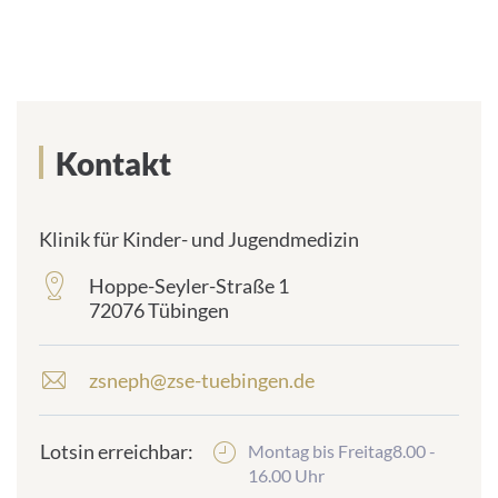
Kontakt
Klinik für Kinder- und Jugendmedizin
Hoppe-Seyler-Straße 1
frontend.sr-
72076 Tübingen
only_#
{element.icon}:
zsneph@zse-tuebingen.de
E
-
M
Lotsin erreichbar:
Montag bis Freitag8.00 -
a
16.00 Uhr
i