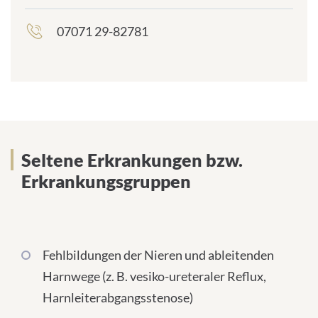
l
-
07071 29-82781
frontend.sr-
A
only_#
d
{element.icon}:
r
e
s
s
e
:
Seltene Erkrankungen bzw.
Seltene Erkrankungen bzw.
Erkrankungsgruppen
Erkrankungsgruppen
Fehlbildungen der Nieren und ableitenden
Harnwege (z. B. vesiko-ureteraler Reflux,
Harnleiterabgangsstenose)