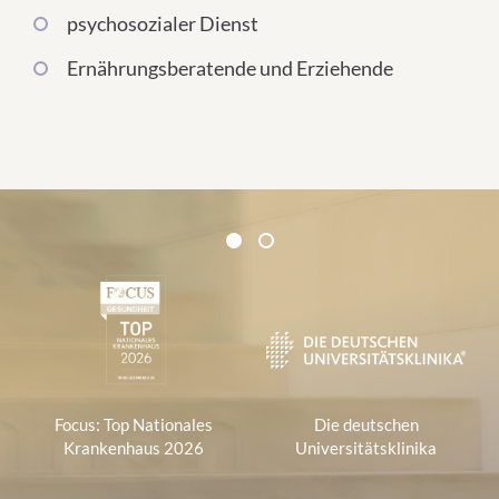
psychosozialer Dienst
Ernährungsberatende und Erziehende
Zertifikate und Verbände
1
2
1
Focus: Top Nationales
Die deutschen
Krankenhaus 2026
Universitätsklinika