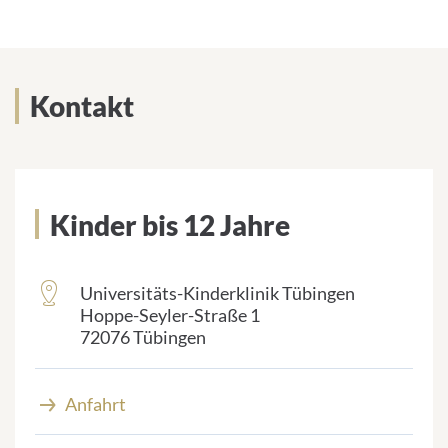
Kontakt
Kinder bis 12 Jahre
Universitäts-Kinderklinik Tübingen
frontend.sr-
Hoppe-Seyler-Straße 1
only_#
72076 Tübingen
{element.icon}:
Anfahrt