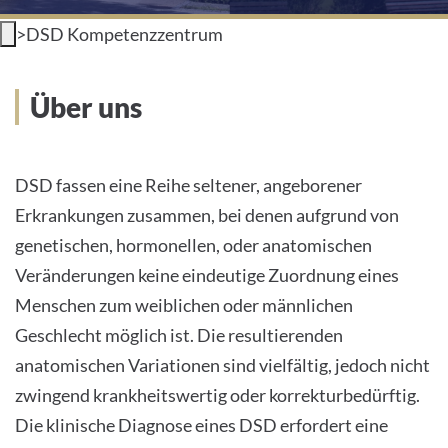
>
DSD Kompetenzzentrum
INTERNATIONALE PATIENTEN
PRESSE
Über uns
LEICHTE SPRACHE
DSD fassen eine Reihe seltener, angeborener
Erkrankungen zusammen, bei denen aufgrund von
genetischen, hormonellen, oder anatomischen
Deutsch
Veränderungen keine eindeutige Zuordnung eines
Menschen zum weiblichen oder männlichen
Impressum
Geschlecht möglich ist. Die resultierenden
Datenschutz
anatomischen Variationen sind vielfältig, jedoch nicht
zwingend krankheitswertig oder korrekturbedürftig.
Die klinische Diagnose eines DSD erfordert eine