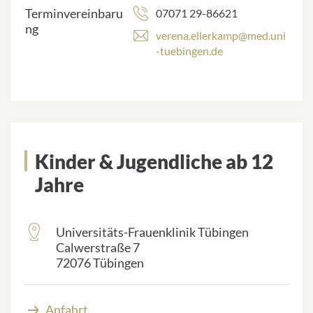
Terminvereinbaru
07071 29-86621
ng
verena.ellerkamp@med.uni
-tuebingen.de
Kinder & Jugendliche ab 12
Jahre
Universitäts-Frauenklinik Tübingen
frontend.sr-
Calwerstraße 7
only_#
72076 Tübingen
{element.icon}:
Anfahrt