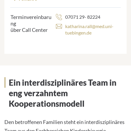
Terminvereinbaru
07071 29- 82224
ng
katharina.rall@med.uni-
über Call Center
tuebingen.de
Team
Ein interdisziplinäres Team in
eng verzahntem
Kooperationsmodell
Den betroffenen Familien steht ein interdisziplinäres
Team aus den Fachbereichen Kinderchirurgie,