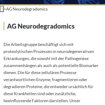
Video
Soun
INTERNATIONALE PATIENTEN
>
AG Neurodegradomics
PRESSE
AG Neurodegradomics
LEICHTE SPRACHE
Die Arbeitsgruppe beschäftigt sich mit
proteolytischen Prozessen in neurodegenerativen
Erkrankungen, die sowohl mit der Pathogenese
Deutsch
zusammenhängen als auch als potentielle Biomarker
Impressum
dienen. Die für diese zellulären Prozesse
verantwortlichen Enzyme, fragmentieren oder
Datenschutz
degradieren Proteine, die entweder ursächlich für
diese Krankheiten sind oder zusätzliche,
beeinflussende Faktoren darstellen. Unser