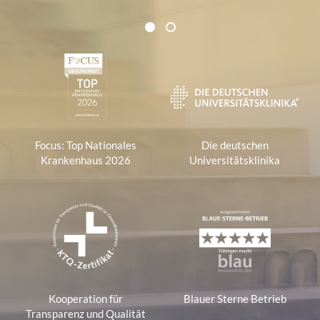
Zertifikate und Verbände
1
2
1
Focus: Top Nationales
Die deutschen
Krankenhaus 2026
Universitätsklinika
Kooperation für
Blauer Sterne Betrieb
Transparenz und Qualität