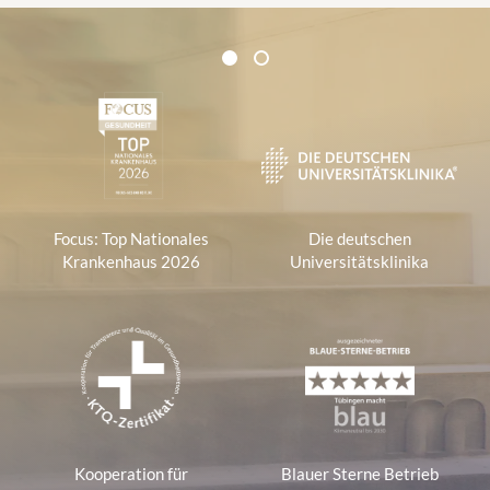
Zertifikate und Verbände
1
2
1
Focus: Top Nationales
Die deutschen
Krankenhaus 2026
Universitätsklinika
Kooperation für
Blauer Sterne Betrieb