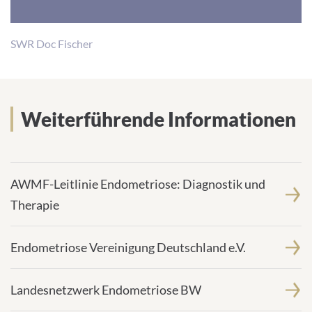
the
visitor.
SWR Doc Fischer
The
website
owner
needs
Weiterführende Informationen
to
setup
the
AWMF-Leitlinie Endometriose: Diagnostik und
site
with
Therapie
their
CMP
Endometriose Vereinigung Deutschland e.V.
to
add
Landesnetzwerk Endometriose BW
this