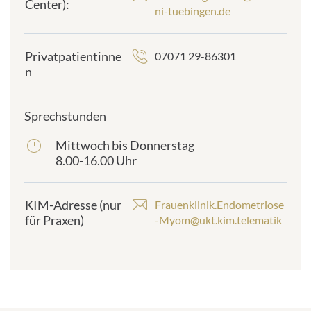
Center):
ni-tuebingen.de
Privatpatientinne
07071 29-86301
n
Sprechstunden
Mittwoch bis Donnerstag
frontend.sr-
8.00-16.00 Uhr
only_#
{element.icon}:
KIM-Adresse (nur
Frauenklinik.Endometriose
für Praxen)
-Myom@ukt.kim.telematik