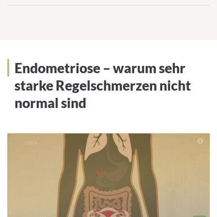
Endometriose – warum sehr
starke Regelschmerzen nicht
normal sind
We
need
your
consent
to load
the
Youtube