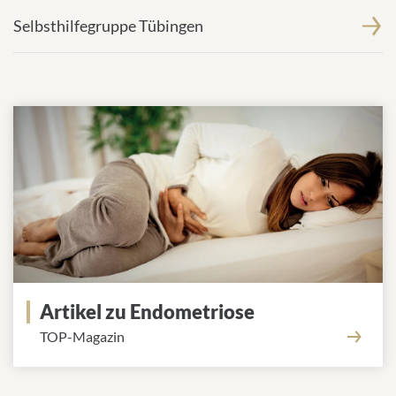
content
Selbsthilfegruppe Tübingen
to
the
list
of
technologies
used.
Powered
by
Usercentrics
Consent
Management
Platform
Artikel zu Endometriose
TOP-Magazin