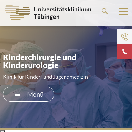
Springe
zum
Hauptteil
Zum Menü der Einrichtung
HOME
Kinderchirurgie und
Kinderurologie
DAS KLINIKUM
Klinik für Kinder- und Jugendmedizin
PATIENTEN &AMP; BESUCHER
Menü
MEDIZINISCHE FAKULTÄT
KARRIERE
KONTAKT