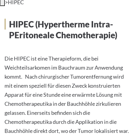
>
HIPEC
INTERNATIONALE PATIENTEN
HIPEC (Hypertherme Intra-
PRESSE
PEritoneale Chemotherapie)
LEICHTE SPRACHE
Die HIPEC ist eine Therapieform, die bei
Weichteilsarkomen im Bauchraum zur Anwendung
kommt. Nach chirurgischer Tumorentfernung wird
Deutsch
mit einem speziell für diesen Zweck konstruierten
Impressum
Apparat für eine Stunde eine erwärmte Lösung mit
Chemotherapeutika in der Bauchhöhle zirkulieren
Datenschutz
gelassen. Einerseits befinden sich die
Chemotherapeutika durch die Applikation in die
Bauchhöhle direkt dort, wo der Tumor lokalisiert war.