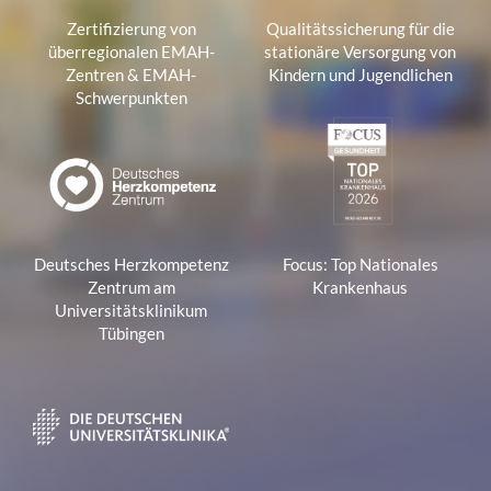
Zertifizierung von
Qualitätssicherung für die
überregionalen EMAH-
stationäre Versorgung von
Zentren & EMAH-
Kindern und Jugendlichen
Schwerpunkten
Deutsches Herzkompetenz
Focus: Top Nationales
Zentrum am
Krankenhaus
Universitätsklinikum
Tübingen