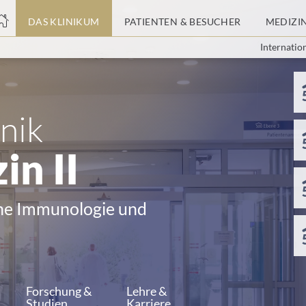
nge
DAS KLINIKUM
PATIENTEN & BESUCHER
MEDIZI
Internatio
tteil
nik
in II
che Immunologie und
Forschung &
Lehre &
Studien
Karriere