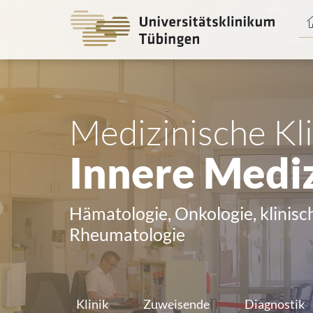
Spri
zum
Haup
Medizinische Kli
Innere Mediz
Hämatologie, Onkologie, klinis
Rheumatologie
Klinik
Zuweisende
Diagnostik