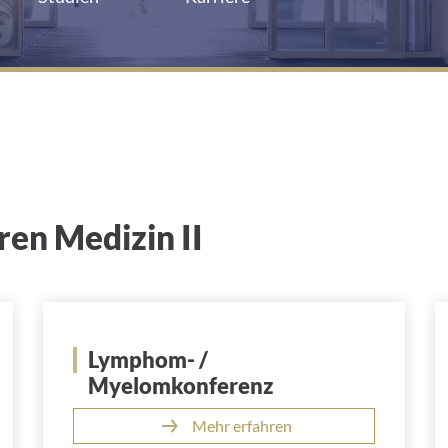
en Medizin II
Lymphom- /
Myelomkonferenz
Mehr erfahren