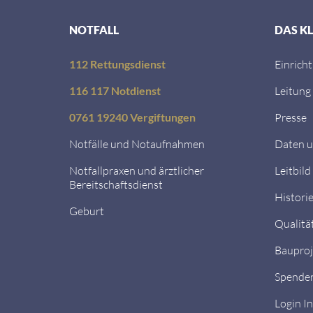
NOTFALL
DAS K
112 Rettungsdienst
Einrich
116 117 Notdienst
Leitung
0761 19240 Vergiftungen
Presse
Notfälle und Notaufnahmen
Daten u
Notfallpraxen und ärztlicher
Leitbild
Bereitschaftsdienst
Histori
Geburt
Qualitä
Bauproj
Spende
Login I