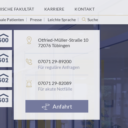
NISCHE FAKULTÄT
KARRIERE
KONTAKT
nale Patienten
Presse
Leichte Sprache
Suche
500
Adresse:
Otfried-Müller-Straße 10
72076 Tübingen
501
Telefonnummer:
07071 29-89200
Für reguläre Anfragen
502
In
07071 29-82089
Notfällen:
Für akute Notfälle
503
Anfahrt