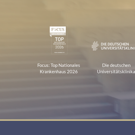
Zertifikate und Verbänd
1
Focus: Top Nationales
Die deutschen
Krankenhaus 2026
Universitätsklinik