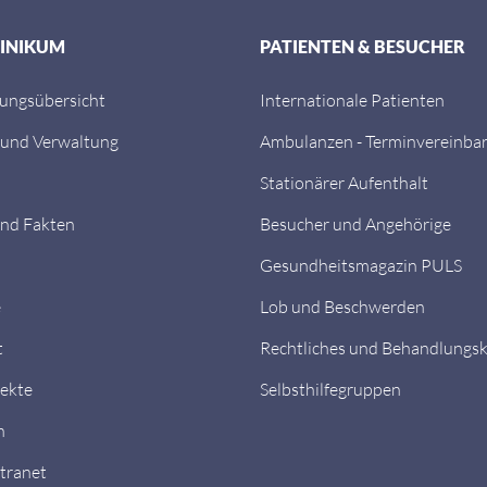
LINIKUM
PATIENTEN & BESUCHER
tungsübersicht
Internationale Patienten
 und Verwaltung
Ambulanzen - Terminvereinba
Stationärer Aufenthalt
nd Fakten
Besucher und Angehörige
Gesundheitsmagazin PULS
e
Lob und Beschwerden
t
Rechtliches und Behandlungs
ekte
Selbsthilfegruppen
n
ntranet