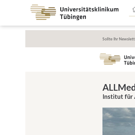
Spri
zum
Haup