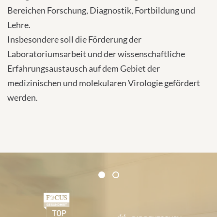
Bereichen Forschung, Diagnostik, Fortbildung und
Lehre.
Insbesondere soll die Förderung der
Laboratoriumsarbeit und der wissenschaftliche
Erfahrungsaustausch auf dem Gebiet der
medizinischen und molekularen Virologie gefördert
werden.
Zertifikate und Verbände
1
2
1