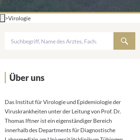
INTERNATIONALE PATIENTEN
>
Virologie
PRESSE
Search
LEICHTE SPRACHE
ÄRZTE UND
WEBSEITEN
EINRICHTUNGEN
WISSENSCHAFTLER
Über uns
Deutsch
Keine
Impressum
Ergebnisse
Das Institut für Virologie und Epidemiologie der
Viruskrankheiten unter der Leitung von Prof. Dr.
Datenschutz
Thomas Iftner ist ein eigenständiger Bereich
innerhalb des Departments für Diagnostische
Labormedizin am Universitätsklinikum Tübingen.