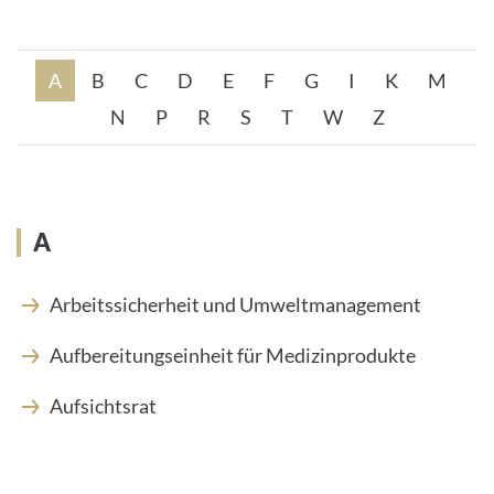
A
B
C
D
E
F
G
I
K
M
N
P
R
S
T
W
Z
A
Arbeitssicherheit und Umweltmanagement
Aufbereitungseinheit für Medizinprodukte
Aufsichtsrat