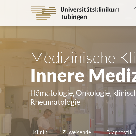
Spri
zum
Haup
Medizinische Kli
Innere Mediz
Hämatologie, Onkologie, klinis
Rheumatologie
Klinik
Zuweisende
Diagnostik