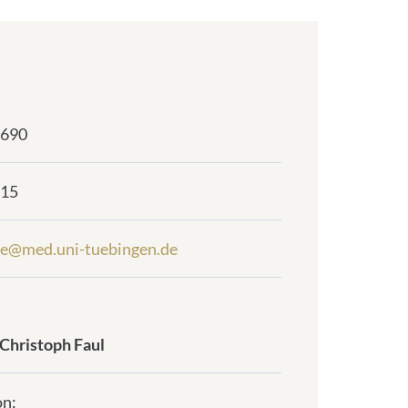
7690
615
e@med.uni-tuebingen.de
Christoph Faul
​​​​
on: