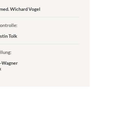
. med. Wichard Vogel
ontrolle:
stin Tolk
llung:
er-Wagner
k