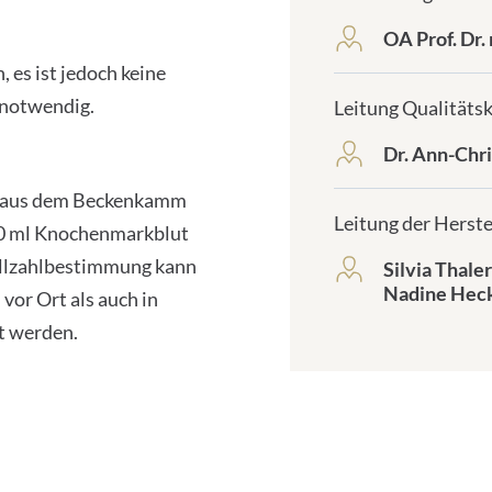
d
r
OA Prof. Dr
frontend.sr-
e
only_#
 es ist jedoch keine
s
{element.icon}:
s
notwendig.
Leitung Qualitätsk
e
:
Dr. Ann-Chri
frontend.sr-
only_#
e aus dem Beckenkamm
{element.icon}:
Leitung der Herste
000 ml Knochenmarkblut
ellzahlbestimmung kann
Silvia Thal
frontend.sr-
Nadine Hec
only_#
vor Ort als auch in
{element.icon}:
t werden.