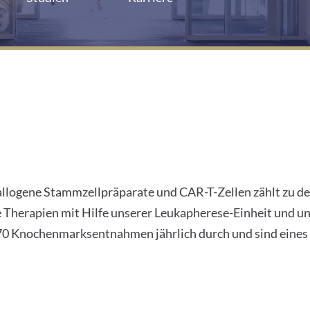
g
allogene Stammzellpräparate und CAR-T-Zellen zählt zu den
re Therapien mit Hilfe unserer Leukapherese-Einheit und 
 70 Knochenmarksentnahmen jährlich durch und sind eines