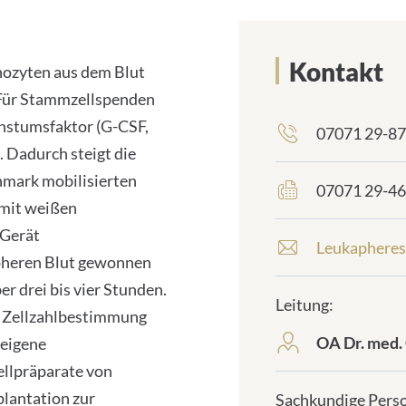
Kontakt
ozyten aus dem Blut
. Für Stammzellspenden
hstumsfaktor (G-CSF,
07071 29-8
frontend.sr-
. Dadurch steigt die
only_#
{element.icon}:
nmark mobilisierten
07071 29-4
frontend.sr-
mit weißen
only_#
{element.icon}:
 Gerät
Leukapheres
E
ipheren Blut gewonnen
-
M
r drei bis vier Stunden.
Leitung:
a
d Zellzahlbestimmung
i
OA Dr. med. 
neigene
frontend.sr-
l
only_#
-
llpräparate von
{element.icon}:
A
plantation zur
Sachkundige Pers