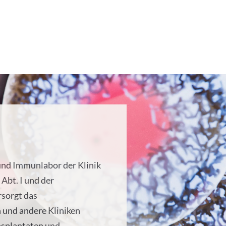
nd Immunlabor der Klinik
Abt. I und der
rsorgt das
 und andere Kliniken
splantaten und