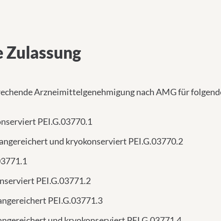
e Zulassung
sprechende Arzneimittelgenehmigung nach AMG für folgende
nserviert PEI.G.03770.1
ngereichert und kryokonserviert PEI.G.03770.2
03771.1
nserviert PEI.G.03771.2
ngereichert PEI.G.03771.3
ngereichert und kryokonserviert PEI.G.03771.4