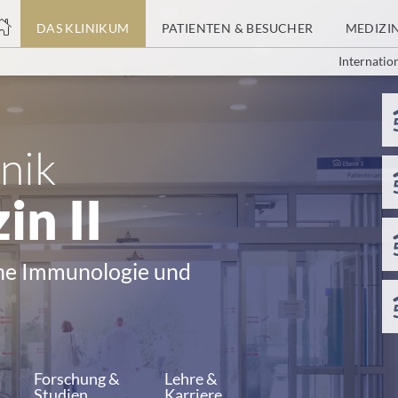
nge
DAS KLINIKUM
PATIENTEN & BESUCHER
MEDIZI
Internatio
tteil
nik
in II
che Immunologie und
Forschung &
Lehre &
Studien
Karriere