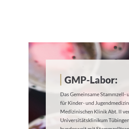
GMP Labor
GMP-Labor:
Das Gemeinsame Stammzell- u
für Kinder- und Jugendmedizin 
Medizinischen Klinik Abt. II ve
Universitätsklinikum Tübingen
bundesweit mit Stammzelltran