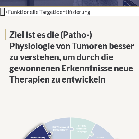
Video
Soun
UNIVERSITÄT
>
Funktionelle Targetidentifizierung
Zentrale Fragestellung
Ziel ist es die (Patho-)
Physiologie von Tumoren besser
Deutsch
zu verstehen, um durch die
Impressum
gewonnenen Erkenntnisse neue
Therapien zu entwickeln
Datenschutz