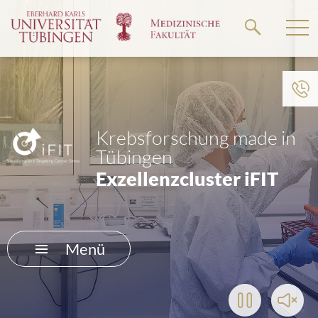
Springe
zum
Hauptteil
Zum Menü der Einrichtung
HOME
Krebsforschung made in
Tübingen
FORSCHUNG
Exzellenzcluster iFIT
STUDIUM UND LEHRE
AKADEMISCHE KARRIERE
Menü
ÜBER UNS
Play/Pause
Toggl
UNIKLINIKUM