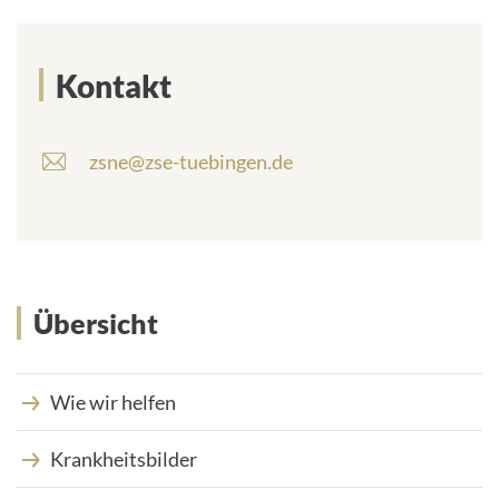
Kontakt
zsne@zse-tuebingen.de
E
-
M
a
i
l
-
Übersicht
A
d
r
Wie wir helfen
e
s
s
Krankheitsbilder
e