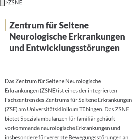
>
ZSNE
INTERNATIONALE PATIENTEN
Zentrum für Seltene Neurologische
Zentrum für Seltene
PRESSE
Erkrankungen und
Neurologische Erkrankungen
Entwicklungsstörungen
LEICHTE SPRACHE
und Entwicklungsstörungen
Deutsch
Das Zentrum für Seltene Neurologische
Erkrankungen (ZSNE) ist eines der integrierten
Impressum
Fachzentren des Zentrums für Seltene Erkrankungen
(ZSE) am Universitätsklinikum Tübingen. Das ZSNE
Datenschutz
bietet Spezialambulanzen für familiär gehäuft
vorkommende neurologische Erkrankungen und
insbesondere für vererbte Bewegungsstörungen an.