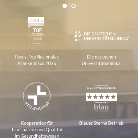
Zertifikate und Verbände
1
2
1
Focus: Top Nationales
Die deutschen
Krankenhaus 2026
Universitätsklinika
Kooperation für
Blauer Sterne Betrieb
Transparenz und Qualität
im Gesundheitswesen