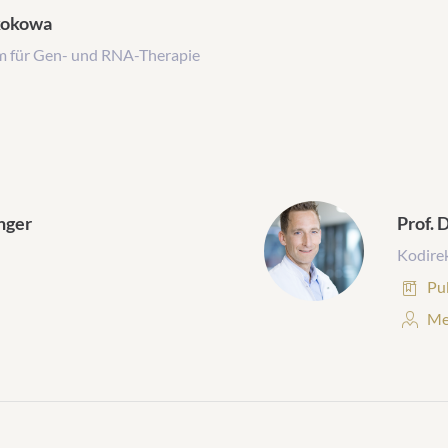
Skokowa
m für Gen- und RNA-Therapie
inger
Prof. 
Kodire
Pub
Pu
Per
Me