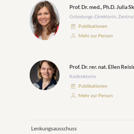
Prof. Dr. med., Ph.D. Julia 
Gründungs-Direktorin, Zentru
Publikationen:
Publikationen
Personenprofil:
Mehr zur Person
Prof. Dr. rer. nat. Ellen Reis
Kodirektorin
Publikationen:
Publikationen
Personenprofil:
Mehr zur Person
Lenkungsausschuss