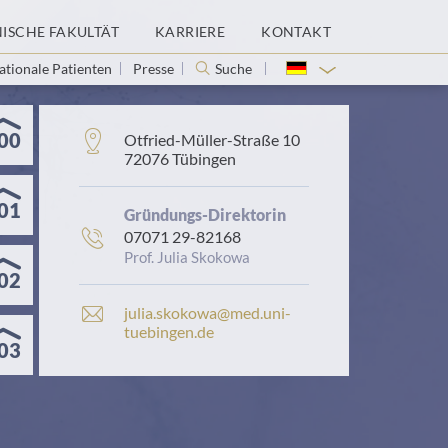
NISCHE FAKULTÄT
KARRIERE
KONTAKT
ationale Patienten
Presse
Suche
00
Adresse:
Otfried-Müller-Straße 10
72076 Tübingen
01
Gründungs-Direktorin
Telefonnummer:
07071 29-82168
Prof. Julia Skokowa
02
E
julia.skokowa@med.uni-
-
tuebingen.de
03
M
a
i
l
-
A