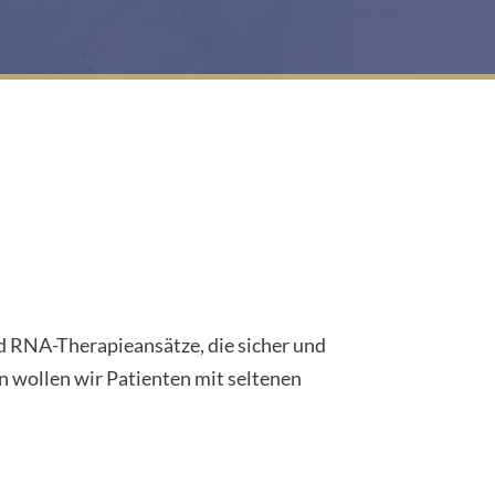
d
r
e
s
s
e
:
nd RNA-Therapieansätze, die sicher und
n wollen wir Patienten mit seltenen