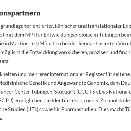
ionspartnern
 grundlagenorientierter, klinischer und translationaler E
t mit dem MPI für Entwicklungsbiologie in Tübingen be
e in Martinsried/München bei der Sendai-basierten Virot
möglicht die Entwicklung von sicheren, präzisen und fina
satz.
kheiten und mehrerer internationaler Register für seltene
 Medizinische Genetik und Angewandte Genomik, dem Deu
ncer Center Tübingen-Stuttgart (CCC-TS), Das National
t (ECTU) ermöglichen die Identifizierung neuer Zielmolekü
che Studien (IITs) sowie für Pharmastudien. Dies macht T
.