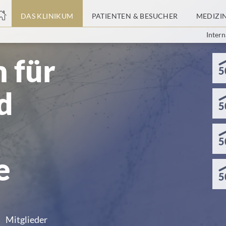
nge
DAS KLINIKUM
PATIENTEN & BESUCHER
MEDIZI
Intern
tteil
 für
5
d
5
5
e
5
Mitglieder