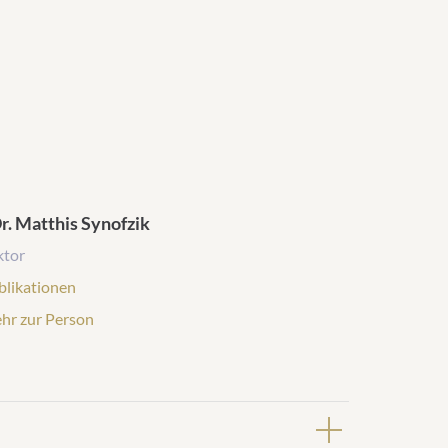
Dr. Matthis Synofzik
ktor
likationen:
blikationen
sonenprofil:
hr zur Person