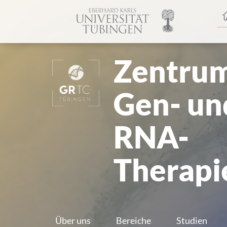
Spri
zum
Haup
Zentrum
Gen- un
RNA-
Therapi
Über uns
Bereiche
Studien